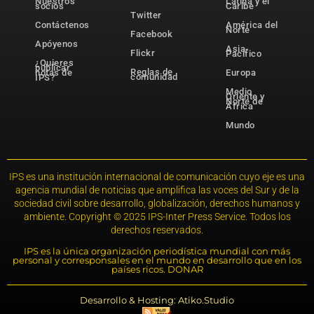
Nuestros
Latina y el
socios
Caribe
Twitter
Contáctenos
América del
Norte
Facebook
Apóyenos
Asia-
Flickr
Pacífico
¿Quieres
publicar
Reglas de
notas de
Europa
comunidad
IPS?
Medio
Oriente y
Norte de
África
Mundo
IPS es una institución internacional de comunicación cuyo eje es una
agencia mundial de noticias que amplifica las voces del Sur y de la
sociedad civil sobre desarrollo, globalización, derechos humanos y
ambiente. Copyright © 2025 IPS-Inter Press Service. Todos los
derechos reservados.
IPS es la única organización periodística mundial con más
personal y corresponsales en el mundo en desarrollo que en los
países ricos. DONAR
Desarrollo & Hosting: Atiko.Studio