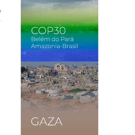
e
á
r