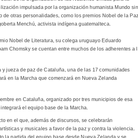
vilización impulsada por la organización humanista Mundo si
ldo de otras personalidades, como los premios Nobel de la Pa
Rigoberta Menchú, activista indígena guatemalteca.
emio Nobel de Literatura, su colega uruguayo Eduardo
Noam Chomsky se cuentan entre muchos de los adherentes a 
ta y jueza de paz de Cataluña, una de las 17 comunidades
pará en la Marcha que comenzará en Nueva Zelanda
iembre en Cataluña, organizado por tres municipios de esa
 integrará el equipo base de la Marcha.
cto en el que, además de discursos, se celebrarán
tísticas y musicales a favor de la paz y contra la violencia.
ecto la partida del equipo base desde Nueva Zelanda y se