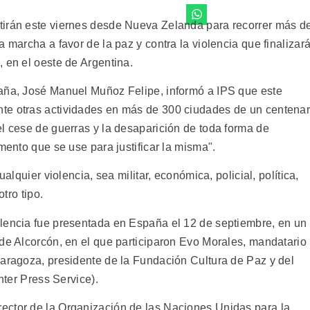
tirán este viernes desde Nueva Zelanda para recorrer más d
 marcha a favor de la paz y contra la violencia que finalizar
 en el oeste de Argentina.
paña, José Manuel Muñoz Felipe, informó a IPS que este
te otras actividades en más de 300 ciudades de un centena
el cese de guerras y la desaparición de toda forma de
mento que se use para justificar la misma".
ualquier violencia, sea militar, económica, policial, política,
otro tipo.
lencia fue presentada en España el 12 de septiembre, en un
 de Alcorcón, en el que participaron Evo Morales, mandatario
Zaragoza, presidente de la Fundación Cultura de Paz y del
nter Press Service).
ector de la Organización de las Naciones Unidas para la