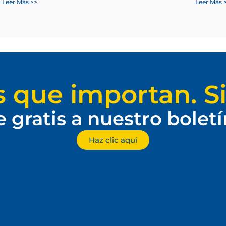
Leer Más >>
Leer Más 
s que importan. Si
e gratis a nuestro bolet
Haz clic aquí