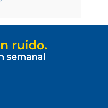
>>
n ruido.
ín semanal