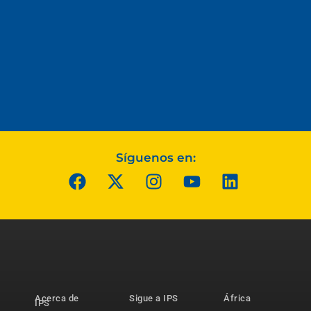
Síguenos en:
Acerca de
Sigue a IPS
África
IPS