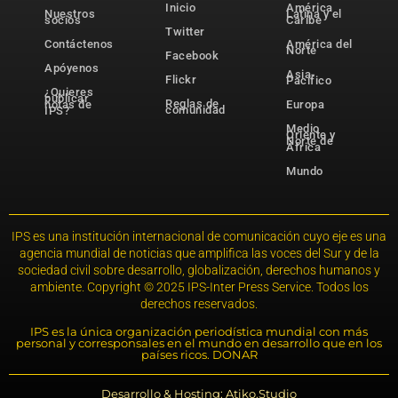
Inicio
América
Nuestros
Latina y el
socios
Caribe
Twitter
Contáctenos
América del
Norte
Facebook
Apóyenos
Asia-
Flickr
Pacífico
¿Quieres
publicar
Reglas de
notas de
Europa
comunidad
IPS?
Medio
Oriente y
Norte de
África
Mundo
IPS es una institución internacional de comunicación cuyo eje es una
agencia mundial de noticias que amplifica las voces del Sur y de la
sociedad civil sobre desarrollo, globalización, derechos humanos y
ambiente. Copyright © 2025 IPS-Inter Press Service. Todos los
derechos reservados.
IPS es la única organización periodística mundial con más
personal y corresponsales en el mundo en desarrollo que en los
países ricos. DONAR
Desarrollo & Hosting: Atiko.Studio