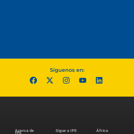
Síguenos en:
Acerca de
Sigue a IPS
África
IPS