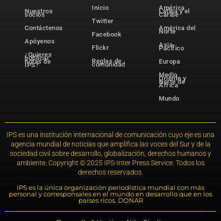
Inicio
América
Nuestros
Latina y el
socios
Caribe
Twitter
Contáctenos
América del
Norte
Facebook
Apóyenos
Asia-
Flickr
Pacífico
¿Quieres
publicar
Reglas de
notas de
Europa
comunidad
IPS?
Medio
Oriente y
Norte de
África
Mundo
IPS es una institución internacional de comunicación cuyo eje es una
agencia mundial de noticias que amplifica las voces del Sur y de la
sociedad civil sobre desarrollo, globalización, derechos humanos y
ambiente. Copyright © 2025 IPS-Inter Press Service. Todos los
derechos reservados.
IPS es la única organización periodística mundial con más
personal y corresponsales en el mundo en desarrollo que en los
países ricos. DONAR