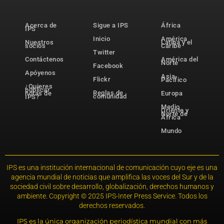
Acerca de
Sigue a IPS
África
IPS
Inicio
América
Nuestros
Latina y el
socios
Caribe
Twitter
Contáctenos
América del
Norte
Facebook
Apóyenos
Asia-
Flickr
Pacífico
¿Quieres
publicar
Reglas de
notas de
Europa
comunidad
IPS?
Medio
Oriente y
Norte de
África
Mundo
IPS es una institución internacional de comunicación cuyo eje es una
agencia mundial de noticias que amplifica las voces del Sur y de la
sociedad civil sobre desarrollo, globalización, derechos humanos y
ambiente. Copyright © 2025 IPS-Inter Press Service. Todos los
derechos reservados.
IPS es la única organización periodística mundial con más