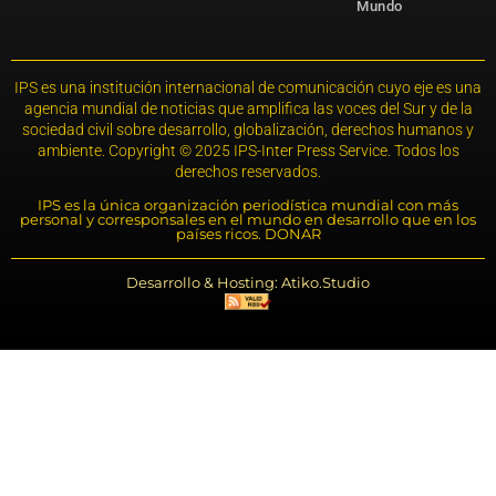
Mundo
IPS es una institución internacional de comunicación cuyo eje es una
agencia mundial de noticias que amplifica las voces del Sur y de la
sociedad civil sobre desarrollo, globalización, derechos humanos y
ambiente. Copyright © 2025 IPS-Inter Press Service. Todos los
derechos reservados.
IPS es la única organización periodística mundial con más
personal y corresponsales en el mundo en desarrollo que en los
países ricos. DONAR
Desarrollo & Hosting: Atiko.Studio