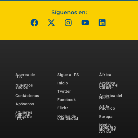
Síguenos en:
Acerca de
Sigue a IPS
África
IPS
Inicio
América
Nuestros
Latina y el
socios
Caribe
Twitter
Contáctenos
América del
Norte
Facebook
Apóyenos
Asia-
Flickr
Pacífico
¿Quieres
publicar
Reglas de
notas de
Europa
comunidad
IPS?
Medio
Oriente y
Norte de
África