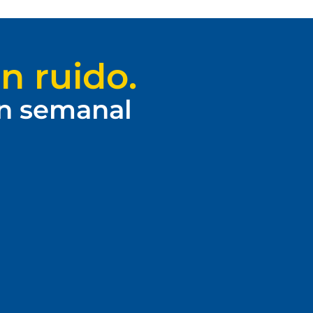
n ruido.
ín semanal