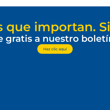
s que importan. Si
e gratis a nuestro bolet
Haz clic aquí