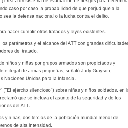
) creará un sistema de evaluación de riesgos para determin
ando caso por caso la probabilidad de que perjudique a la
o sea la defensa nacional o la lucha contra el delito.
a hacer cumplir otros tratados y leyes existentes.
los parámetros y el alcance del ATT con grandes dificultade
dores del tratado.
o de niños y niñas por grupos armados son propiciados y
le e ilegal de armas pequeñas, señaló Judy Grayson,
as Naciones Unidas para la Infancia.
" ("El ejército silencioso") sobre niñas y niños soldados, en l
eclamó que se incluya el asunto de la seguridad y de los
iones del ATT.
os y niñas, dos tercios de la población mundial menor de
ternos de alta intensidad.