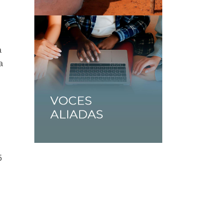
a
a
5