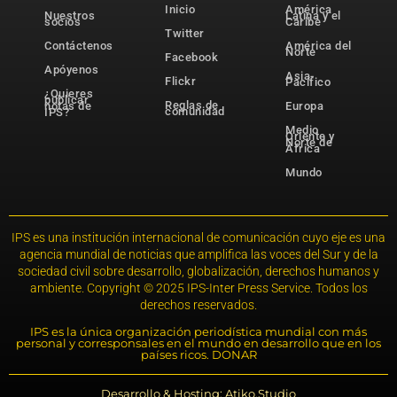
Inicio
América
Nuestros
Latina y el
socios
Caribe
Twitter
Contáctenos
América del
Norte
Facebook
Apóyenos
Asia-
Flickr
Pacífico
¿Quieres
publicar
Reglas de
notas de
Europa
comunidad
IPS?
Medio
Oriente y
Norte de
África
Mundo
IPS es una institución internacional de comunicación cuyo eje es una
agencia mundial de noticias que amplifica las voces del Sur y de la
sociedad civil sobre desarrollo, globalización, derechos humanos y
ambiente. Copyright © 2025 IPS-Inter Press Service. Todos los
derechos reservados.
IPS es la única organización periodística mundial con más
personal y corresponsales en el mundo en desarrollo que en los
países ricos. DONAR
Desarrollo & Hosting: Atiko.Studio