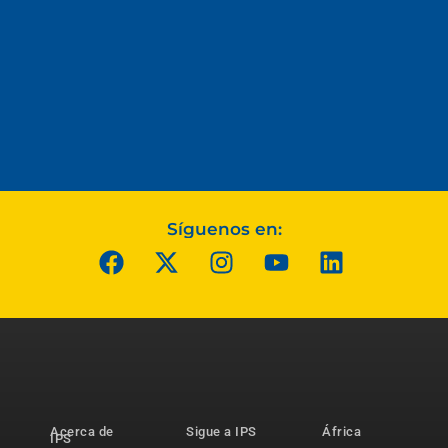
Síguenos en:
Acerca de
Sigue a IPS
África
IPS