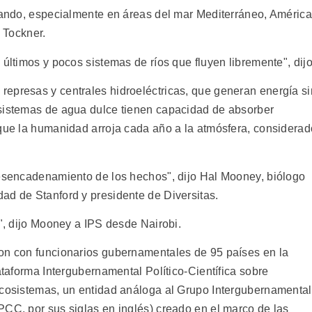
erando, especialmente en áreas del mar Mediterráneo, América
ó Tockner.
 últimos y pocos sistemas de ríos que fluyen libremente", dijo
epresas y centrales hidroeléctricas, que generan energía si
osistemas de agua dulce tienen capacidad de absorber
 que la humanidad arroja cada año a la atmósfera, considerad
desencadenamiento de los hechos", dijo Hal Mooney, biólogo
ad de Stanford y presidente de Diversitas.
s", dijo Mooney a IPS desde Nairobi.
ron con funcionarios gubernamentales de 95 países en la
ataforma Intergubernamental Político-Científica sobre
Ecosistemas, un entidad análoga al Grupo Intergubernamental
PCC, por sus siglas en inglés) creado en el marco de las