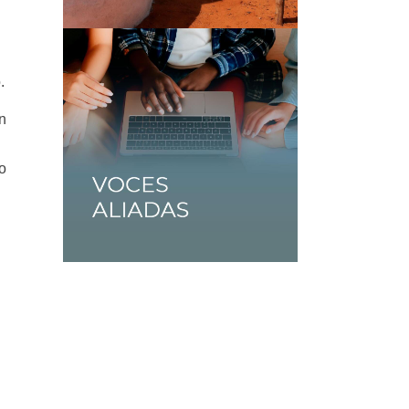
.
n
o