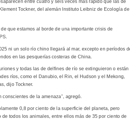
esaparecen entre cuatro y seis veces más rápido que las de
o Klement Tockner, del alemán Instituto Leibniz de Ecología de
 de que estamos al borde de una importante crisis de
IPS.
5 ni un solo río chino llegará al mar, excepto en períodos d
endos en las pesquerías costeras de China.
riones y todas las de delfines de río se extinguieron o están
es ríos, como el Danubio, el Rin, el Hudson y el Mekong,
s, dijo Tockner.
n conscientes de la amenaza", agregó.
amente 0,8 por ciento de la superficie del planeta, pero
de todos los animales, entre ellos más de 35 por ciento de