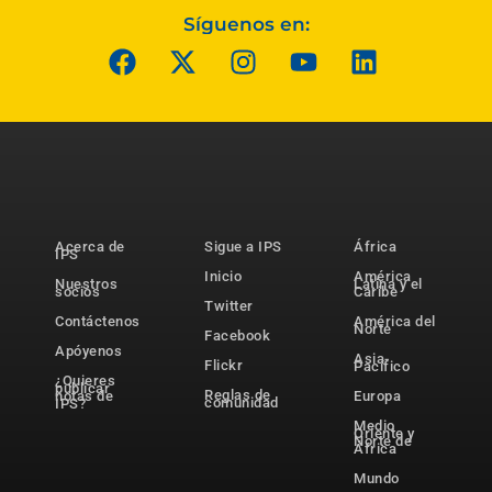
Síguenos en:
Acerca de
Sigue a IPS
África
IPS
Inicio
América
Nuestros
Latina y el
socios
Caribe
Twitter
Contáctenos
América del
Norte
Facebook
Apóyenos
Asia-
Flickr
Pacífico
¿Quieres
publicar
Reglas de
notas de
Europa
comunidad
IPS?
Medio
Oriente y
Norte de
África
Mundo