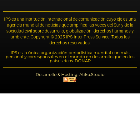
IPS es una institución internacional de comunicación cuyo eje es una
agencia mundial de noticias que amplifica las voces del Sur y de la
sociedad civil sobre desarrollo, globalización, derechos humanos y
ambiente. Copyright © 2025 IPS-Inter Press Service. Todos los
derechos reservados.
IPS es la única organización periodística mundial con más
personal y corresponsales en el mundo en desarrollo que en los
países ricos. DONAR
Desarrollo & Hosting: Atiko.Studio