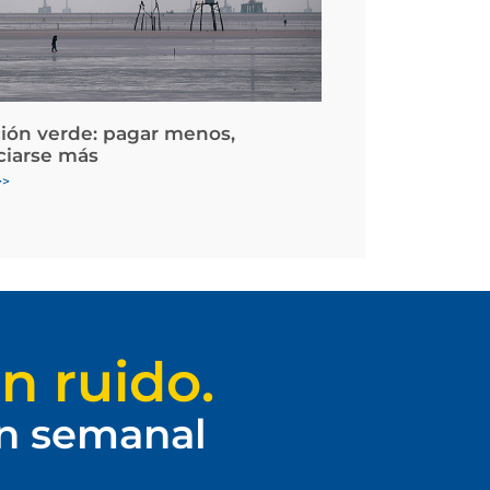
ción verde: pagar menos,
ciarse más
>>
n ruido.
ín semanal