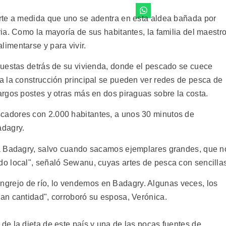
rte a medida que uno se adentra en esta aldea bañada por
ia. Como la mayoría de sus habitantes, la familia del maestr
imentarse y para vivir.
puestas detrás de su vivienda, donde el pescado se cuece
 la construcción principal se pueden ver redes de pesca de
rgos postes y otras más en dos piraguas sobre la costa.
adores con 2.000 habitantes, a unos 30 minutos de
adagry.
a Badagry, salvo cuando sacamos ejemplares grandes, que n
o local", señaló Sewanu, cuyas artes de pesca con sencilla
ejo de río, lo vendemos en Badagry. Algunas veces, los
an cantidad", corroboró su esposa, Verónica.
e la dieta de este país y una de las pocas fuentes de