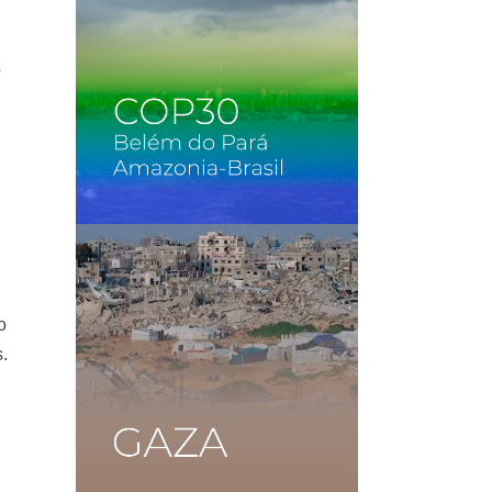
o
o
s.