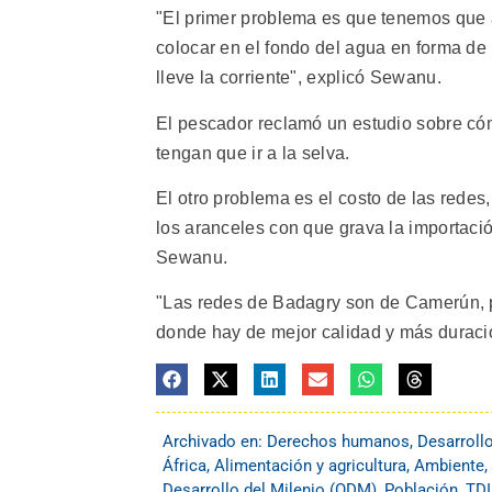
"El primer problema es que tenemos que a
colocar en el fondo del agua en forma de r
lleve la corriente", explicó Sewanu.
El pescador reclamó un estudio sobre cóm
tengan que ir a la selva.
El otro problema es el costo de las redes
los aranceles con que grava la importació
Sewanu.
"Las redes de Badagry son de Camerún, p
donde hay de mejor calidad y más duració
Archivado en:
Derechos humanos
,
Desarroll
África
,
Alimentación y agricultura
,
Ambiente
,
Desarrollo del Milenio (ODM)
,
Población
,
TDI