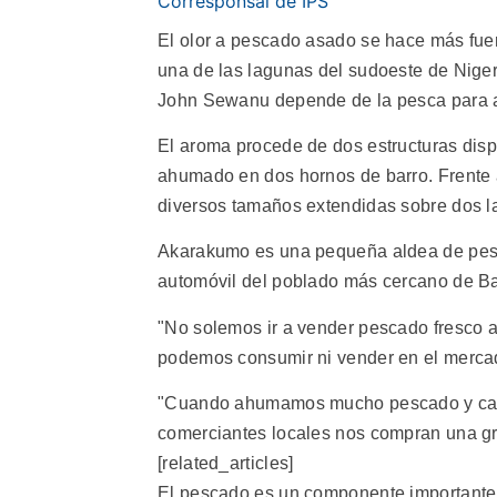
Corresponsal de IPS
El olor a pescado asado se hace más fue
una de las lagunas del sudoeste de Niger
John Sewanu depende de la pesca para al
El aroma procede de dos estructuras dis
ahumado en dos hornos de barro. Frente a
diversos tamaños extendidas sobre dos la
Akarakumo es una pequeña aldea de pesc
automóvil del poblado más cercano de B
"No solemos ir a vender pescado fresco 
podemos consumir ni vender en el mercad
"Cuando ahumamos mucho pescado y cangr
comerciantes locales nos compran una gr
[related_articles]
El pescado es un componente importante d