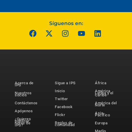
Síguenos en:
Acerca de
Sigue a IPS
África
IPS
Inicio
América
Nuestros
Latina y el
socios
Caribe
Twitter
Contáctenos
América del
Norte
Facebook
Apóyenos
Asia-
Flickr
Pacífico
¿Quieres
publicar
Reglas de
notas de
Europa
comunidad
IPS?
Medio