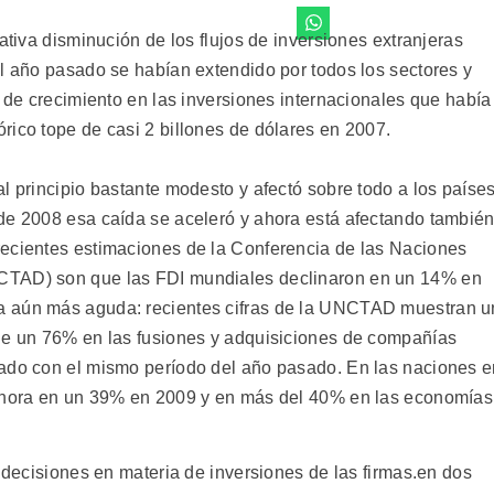
ativa disminución de los flujos de inversiones extranjeras
el año pasado se habían extendido por todos los sectores y
o de crecimiento en las inversiones internacionales que había
rico tope de casi 2 billones de dólares en 2007.
l principio bastante modesto y afectó sobre todo a los paíse
de 2008 esa caída se aceleró y ahora está afectando tambié
recientes estimaciones de la Conferencia de las Naciones
CTAD) son que las FDI mundiales declinaron en un 14% en
a aún más aguda: recientes cifras de la UNCTAD muestran u
 de un 76% en las fusiones y adquisiciones de compañías
rado con el mismo período del año pasado. En las naciones 
 ahora en un 39% en 2009 y en más del 40% en las economías
s decisiones en materia de inversiones de las firmas.en dos