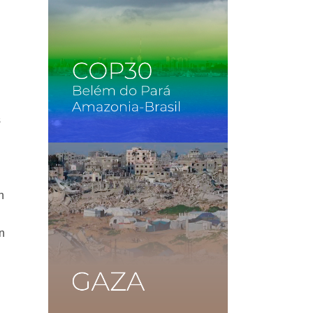
s
n
n
en