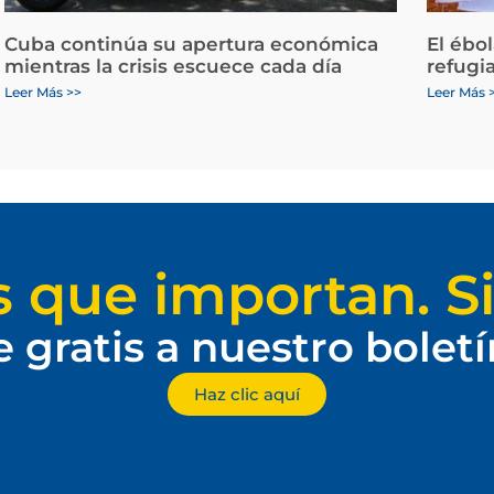
Cuba continúa su apertura económica
El ébo
mientras la crisis escuece cada día
refugi
Leer Más >>
Leer Más 
s que importan. Si
e gratis a nuestro bolet
Haz clic aquí