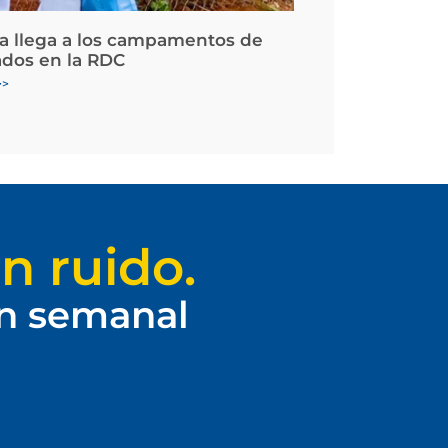
la llega a los campamentos de
ados en la RDC
>>
n ruido.
ín semanal