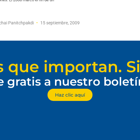
hai Panitchpakdi
15 septiembre, 2009
s que importan. Si
e gratis a nuestro bolet
Haz clic aquí