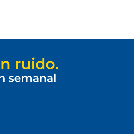
n ruido.
ín semanal