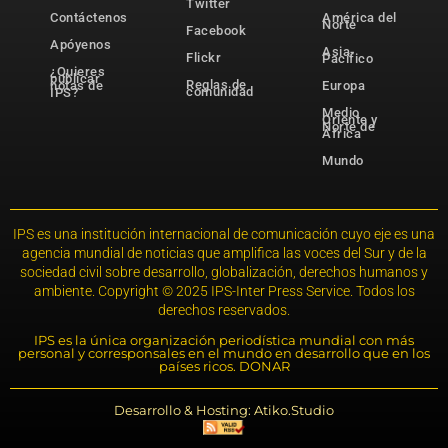
Twitter
Contáctenos
América del
Norte
Facebook
Apóyenos
Asia-
Flickr
Pacífico
¿Quieres
publicar
Reglas de
notas de
Europa
comunidad
IPS?
Medio
Oriente y
Norte de
África
Mundo
IPS es una institución internacional de comunicación cuyo eje es una
agencia mundial de noticias que amplifica las voces del Sur y de la
sociedad civil sobre desarrollo, globalización, derechos humanos y
ambiente. Copyright © 2025 IPS-Inter Press Service. Todos los
derechos reservados.
IPS es la única organización periodística mundial con más
personal y corresponsales en el mundo en desarrollo que en los
países ricos. DONAR
Desarrollo & Hosting: Atiko.Studio