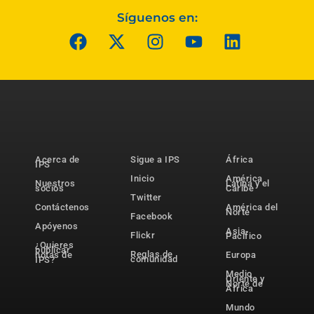
Síguenos en:
Acerca de
Sigue a IPS
África
IPS
Inicio
América
Nuestros
Latina y el
socios
Caribe
Twitter
Contáctenos
América del
Norte
Facebook
Apóyenos
Asia-
Flickr
Pacífico
¿Quieres
publicar
Reglas de
notas de
Europa
comunidad
IPS?
Medio
Oriente y
Norte de
África
Mundo