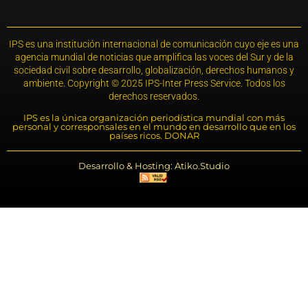
IPS es una institución internacional de comunicación cuyo eje es una
agencia mundial de noticias que amplifica las voces del Sur y de la
sociedad civil sobre desarrollo, globalización, derechos humanos y
ambiente. Copyright © 2025 IPS-Inter Press Service. Todos los
derechos reservados.
IPS es la única organización periodística mundial con más
personal y corresponsales en el mundo en desarrollo que en los
países ricos. DONAR
Desarrollo & Hosting: Atiko.Studio