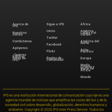
Acerca de
Sigue a IPS
África
IPS
Inicio
América
Nuestros
Latina y el
socios
Caribe
Twitter
Contáctenos
América del
Norte
Facebook
Apóyenos
Asia-
Flickr
Pacífico
¿Quieres
publicar
Reglas de
notas de
Europa
comunidad
IPS?
Medio
Oriente y
Norte de
África
Mundo
IPS es una institución internacional de comunicación cuyo eje es una
agencia mundial de noticias que amplifica las voces del Sur y de la
sociedad civil sobre desarrollo, globalización, derechos humanos y
ambiente. Copyright © 2025 IPS-Inter Press Service. Todos los