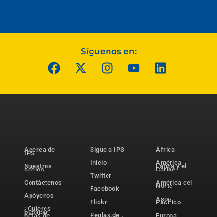
Síguenos en:
Acerca de
Sigue a IPS
África
IPS
Inicio
América
Nuestros
Latina y el
socios
Caribe
Twitter
Contáctenos
América del
Norte
Facebook
Apóyenos
Asia-
Flickr
Pacífico
¿Quieres
publicar
Reglas de
notas de
Europa