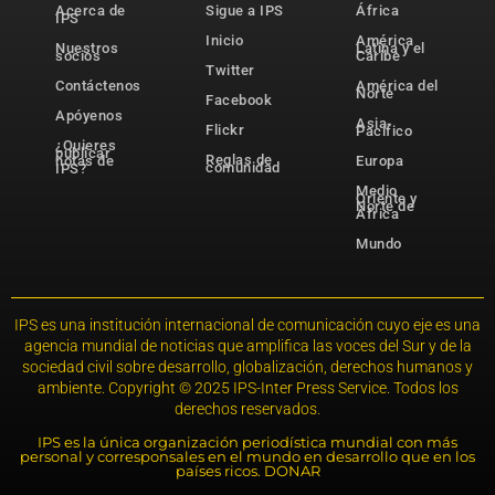
Acerca de
Sigue a IPS
África
IPS
Inicio
América
Nuestros
Latina y el
socios
Caribe
Twitter
Contáctenos
América del
Norte
Facebook
Apóyenos
Asia-
Flickr
Pacífico
¿Quieres
publicar
Reglas de
notas de
Europa
comunidad
IPS?
Medio
Oriente y
Norte de
África
Mundo
IPS es una institución internacional de comunicación cuyo eje es una
agencia mundial de noticias que amplifica las voces del Sur y de la
sociedad civil sobre desarrollo, globalización, derechos humanos y
ambiente. Copyright © 2025 IPS-Inter Press Service. Todos los
derechos reservados.
IPS es la única organización periodística mundial con más
personal y corresponsales en el mundo en desarrollo que en los
países ricos. DONAR