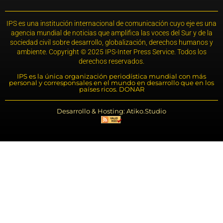
IPS es una institución internacional de comunicación cuyo eje es una
agencia mundial de noticias que amplifica las voces del Sur y de la
sociedad civil sobre desarrollo, globalización, derechos humanos y
ambiente. Copyright © 2025 IPS-Inter Press Service. Todos los
derechos reservados.
IPS es la única organización periodística mundial con más
personal y corresponsales en el mundo en desarrollo que en los
países ricos. DONAR
Desarrollo & Hosting: Atiko.Studio