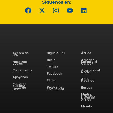
Síguenos en:
Acerca de
Sigue a IPS
África
IPS
Inicio
América
Nuestros
Latina y el
socios
Caribe
Twitter
Contáctenos
América del
Norte
Facebook
Apóyenos
Asia-
Flickr
Pacífico
¿Quieres
publicar
Reglas de
notas de
Europa
comunidad
IPS?
Medio
Oriente y
Norte de
África
Mundo