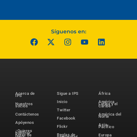
Síguenos en:
Acerca de
Sigue a IPS
África
IPS
Inicio
América
Nuestros
Latina y el
socios
Caribe
Twitter
Contáctenos
América del
Norte
Facebook
Apóyenos
Asia-
Flickr
Pacífico
¿Quieres
publicar
Reglas de
notas de
Europa
comunidad