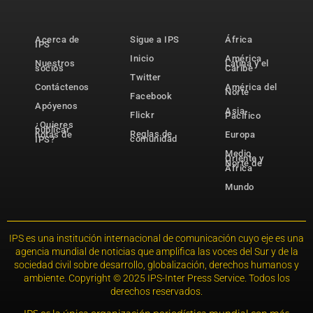
Acerca de
Sigue a IPS
África
IPS
Inicio
América
Nuestros
Latina y el
socios
Caribe
Twitter
Contáctenos
América del
Norte
Facebook
Apóyenos
Asia-
Flickr
Pacífico
¿Quieres
publicar
Reglas de
notas de
Europa
comunidad
IPS?
Medio
Oriente y
Norte de
África
Mundo
IPS es una institución internacional de comunicación cuyo eje es una
agencia mundial de noticias que amplifica las voces del Sur y de la
sociedad civil sobre desarrollo, globalización, derechos humanos y
ambiente. Copyright © 2025 IPS-Inter Press Service. Todos los
derechos reservados.
IPS es la única organización periodística mundial con más