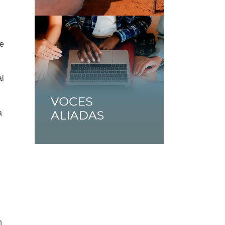
te
al
a
n