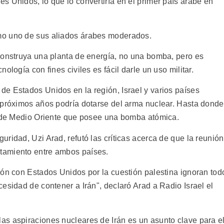
s Unidos, lo que lo convertiría en el primer país árabe en
mo uno de sus aliados árabes moderados.
construya una planta de energía, no una bomba, pero es
ología con fines civiles es fácil darle un uso militar.
e Estados Unidos en la región, Israel y varios países
 próximos años podría dotarse del arma nuclear. Hasta donde
s de Medio Oriente que posee una bomba atómica.
ridad, Uzi Arad, refutó las críticas acerca de que la reunión
tamiento entre ambos países.
ión con Estados Unidos por la cuestión palestina ignoran tod
esidad de contener a Irán", declaró Arad a Radio Israel el
s aspiraciones nucleares de Irán es un asunto clave para e