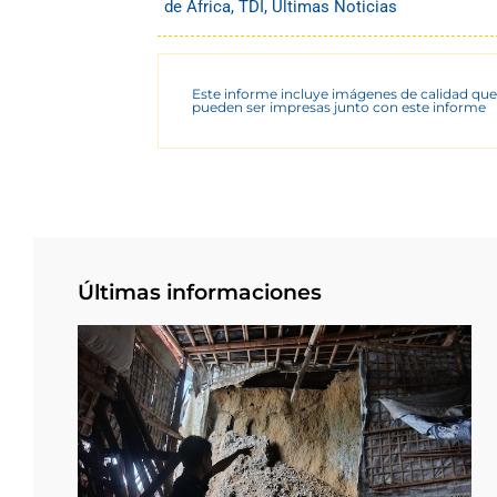
de África
,
TDI
,
Últimas Noticias
Este informe incluye imágenes de calidad que
pueden ser impresas junto con este informe
Últimas informaciones