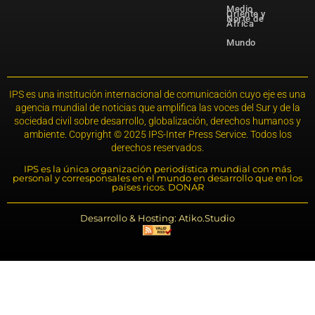
Medio
Oriente y
Norte de
África
Mundo
IPS es una institución internacional de comunicación cuyo eje es una
agencia mundial de noticias que amplifica las voces del Sur y de la
sociedad civil sobre desarrollo, globalización, derechos humanos y
ambiente. Copyright © 2025 IPS-Inter Press Service. Todos los
derechos reservados.
IPS es la única organización periodística mundial con más
personal y corresponsales en el mundo en desarrollo que en los
países ricos. DONAR
Desarrollo & Hosting: Atiko.Studio