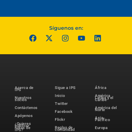
Síguenos en:
Acerca de
Sigue a IPS
África
IPS
Inicio
América
Nuestros
Latina y el
socios
Caribe
Twitter
Contáctenos
América del
Norte
Facebook
Apóyenos
Asia-
Flickr
Pacífico
¿Quieres
publicar
Reglas de
notas de
Europa
comunidad
IPS?