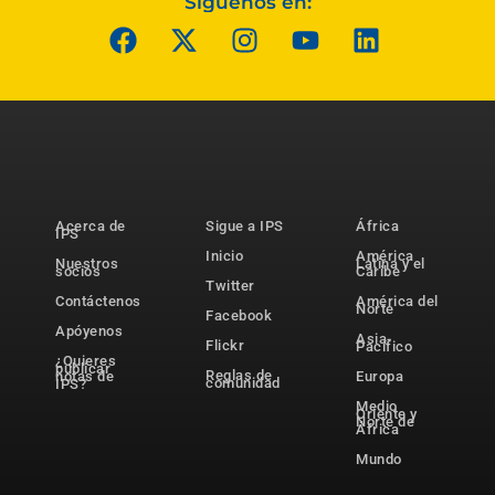
Síguenos en:
Acerca de
Sigue a IPS
África
IPS
Inicio
América
Nuestros
Latina y el
socios
Caribe
Twitter
Contáctenos
América del
Norte
Facebook
Apóyenos
Asia-
Flickr
Pacífico
¿Quieres
publicar
Reglas de
notas de
Europa
comunidad
IPS?
Medio
Oriente y
Norte de
África
Mundo