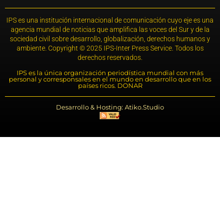
IPS es una institución internacional de comunicación cuyo eje es una
agencia mundial de noticias que amplifica las voces del Sur y de la
sociedad civil sobre desarrollo, globalización, derechos humanos y
ambiente. Copyright © 2025 IPS-Inter Press Service. Todos los
derechos reservados.
IPS es la única organización periodística mundial con más
personal y corresponsales en el mundo en desarrollo que en los
países ricos. DONAR
Desarrollo & Hosting: Atiko.Studio