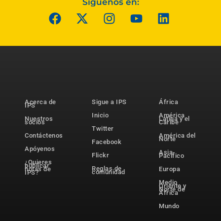
Síguenos en:
Acerca de
Sigue a IPS
África
IPS
Inicio
América
Nuestros
Latina y el
socios
Caribe
Twitter
Contáctenos
América del
Norte
Facebook
Apóyenos
Asia-
Flickr
Pacífico
¿Quieres
publicar
Reglas de
notas de
Europa
comunidad
IPS?
Medio
Oriente y
Norte de
África
Mundo