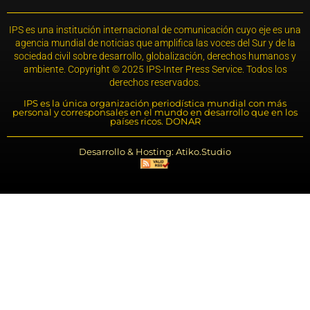
IPS es una institución internacional de comunicación cuyo eje es una
agencia mundial de noticias que amplifica las voces del Sur y de la
sociedad civil sobre desarrollo, globalización, derechos humanos y
ambiente. Copyright © 2025 IPS-Inter Press Service. Todos los
derechos reservados.
IPS es la única organización periodística mundial con más
personal y corresponsales en el mundo en desarrollo que en los
países ricos. DONAR
Desarrollo & Hosting: Atiko.Studio