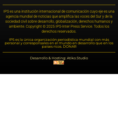
IPS es una institución internacional de comunicación cuyo eje es una
agencia mundial de noticias que amplifica las voces del Sur y de la
sociedad civil sobre desarrollo, globalización, derechos humanos y
ambiente. Copyright © 2025 IPS-Inter Press Service. Todos los
derechos reservados.
IPS es la única organización periodística mundial con más
personal y corresponsales en el mundo en desarrollo que en los
países ricos. DONAR
Desarrollo & Hosting: Atiko.Studio