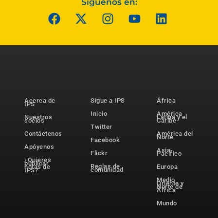
Síguenos en:
Acerca de
Sigue a IPS
África
IPS
Inicio
América
Nuestros
Latina y el
socios
Caribe
Twitter
Contáctenos
América del
Norte
Facebook
Apóyenos
Asia-
Flickr
Pacífico
¿Quieres
publicar
Reglas de
notas de
Europa
comunidad
IPS?
Medio
Oriente y
Norte de
África
Mundo