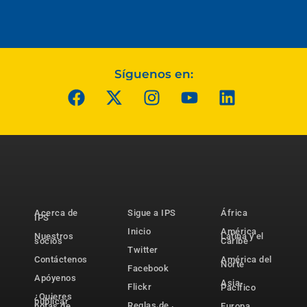
Síguenos en:
Acerca de
Sigue a IPS
África
IPS
Inicio
América
Nuestros
Latina y el
socios
Caribe
Twitter
Contáctenos
América del
Norte
Facebook
Apóyenos
Asia-
Flickr
Pacífico
¿Quieres
publicar
Reglas de
notas de
Europa