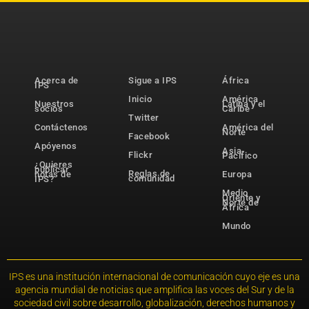
Acerca de
Sigue a IPS
África
IPS
Inicio
América
Nuestros
Latina y el
socios
Caribe
Twitter
Contáctenos
América del
Norte
Facebook
Apóyenos
Asia-
Flickr
Pacífico
¿Quieres
publicar
Reglas de
notas de
Europa
comunidad
IPS?
Medio
Oriente y
Norte de
África
Mundo
IPS es una institución internacional de comunicación cuyo eje es una
agencia mundial de noticias que amplifica las voces del Sur y de la
sociedad civil sobre desarrollo, globalización, derechos humanos y