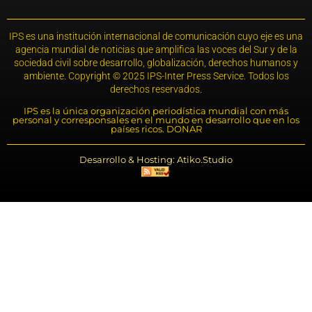
IPS es una institución internacional de comunicación cuyo eje es una
agencia mundial de noticias que amplifica las voces del Sur y de la
sociedad civil sobre desarrollo, globalización, derechos humanos y
ambiente. Copyright © 2025 IPS-Inter Press Service. Todos los
derechos reservados.
IPS es la única organización periodística mundial con más
personal y corresponsales en el mundo en desarrollo que en los
países ricos. DONAR
Desarrollo & Hosting: Atiko.Studio