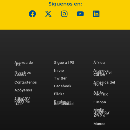
Síguenos en:
Acerca de
Sigue a IPS
África
IPS
Inicio
América
Nuestros
Latina y el
socios
Caribe
Twitter
Contáctenos
América del
Norte
Facebook
Apóyenos
Asia-
Flickr
Pacífico
¿Quieres
publicar
Reglas de
notas de
Europa
comunidad
IPS?
Medio
Oriente y
Norte de
África
Mundo