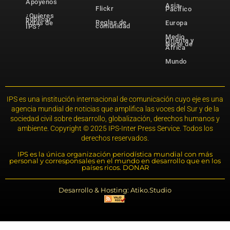
Apóyenos
Asia-
Flickr
Pacífico
¿Quieres
publicar
Reglas de
notas de
Europa
comunidad
IPS?
Medio
Oriente y
Norte de
África
Mundo
IPS es una institución internacional de comunicación cuyo eje es una
agencia mundial de noticias que amplifica las voces del Sur y de la
sociedad civil sobre desarrollo, globalización, derechos humanos y
ambiente. Copyright © 2025 IPS-Inter Press Service. Todos los
derechos reservados.
IPS es la única organización periodística mundial con más
personal y corresponsales en el mundo en desarrollo que en los
países ricos. DONAR
Desarrollo & Hosting: Atiko.Studio