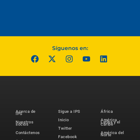
Síguenos en:
Acerca de
Sigue a IPS
África
IPS
Inicio
América
Nuestros
Latina y el
socios
Caribe
Twitter
Contáctenos
América del
Norte
Facebook