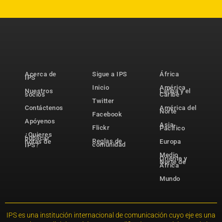
Acerca de
Sigue a IPS
África
IPS
Inicio
América
Nuestros
Latina y el
socios
Caribe
Twitter
Contáctenos
América del
Norte
Facebook
Apóyenos
Asia-
Flickr
Pacífico
¿Quieres
publicar
Reglas de
notas de
Europa
comunidad
IPS?
Medio
Oriente y
Norte de
África
Mundo
IPS es una institución internacional de comunicación cuyo eje es una