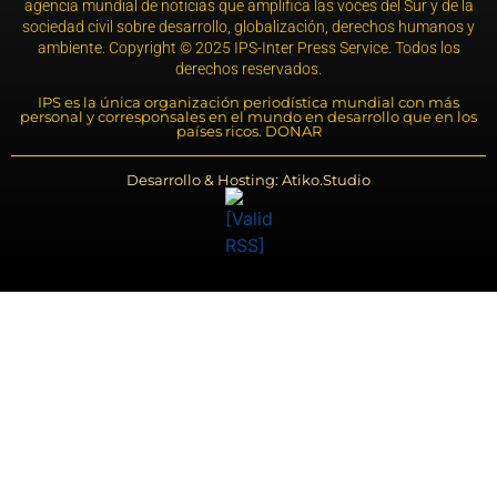
agencia mundial de noticias que amplifica las voces del Sur y de la
sociedad civil sobre desarrollo, globalización, derechos humanos y
ambiente. Copyright © 2025 IPS-Inter Press Service. Todos los
derechos reservados.
IPS es la única organización periodística mundial con más
personal y corresponsales en el mundo en desarrollo que en los
países ricos. DONAR
Desarrollo & Hosting: Atiko.Studio