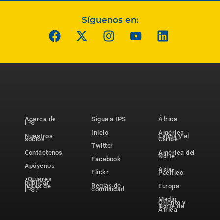
Síguenos en:
Acerca de
Sigue a IPS
África
IPS
Inicio
América
Nuestros
Latina y el
socios
Caribe
Twitter
Contáctenos
América del
Norte
Facebook
Apóyenos
Asia-
Flickr
Pacífico
¿Quieres
publicar
Reglas de
notas de
Europa
comunidad
IPS?
Medio
Oriente y
Norte de
África