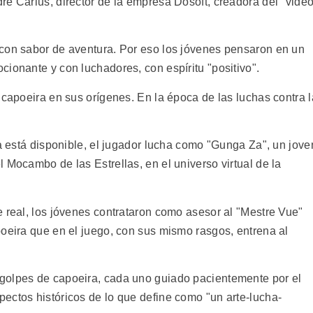
re Carius, director de la empresa Dosoft, creadora del "vide
 con sabor de aventura. Por eso los jóvenes pensaron en un
ionante y con luchadores, con espíritu "positivo".
 capoeira en sus orígenes. En la época de las luchas contra l
ya está disponible, el jugador lucha como "Gunga Za", un jove
 Mocambo de las Estrellas, en el universo virtual de la
e real, los jóvenes contrataron como asesor al "Mestre Vue"
poeira que en el juego, con sus mismo rasgos, entrena al
golpes de capoeira, cada uno guiado pacientemente por el
ectos históricos de lo que define como "un arte-lucha-