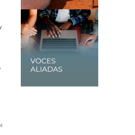
y
o
el