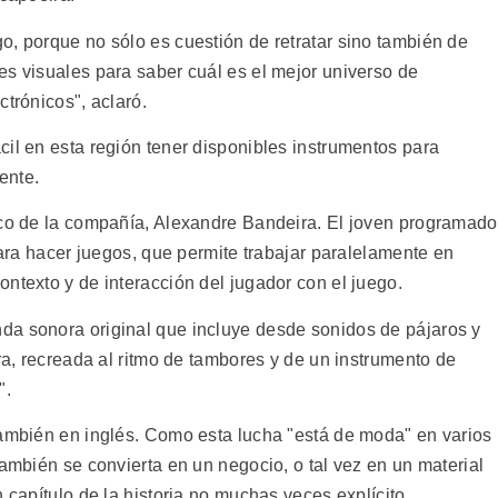
o, porque no sólo es cuestión de retratar sino también de
es visuales para saber cuál es el mejor universo de
ctrónicos", aclaró.
il en esta región tener disponibles instrumentos para
ente.
ico de la compañía, Alexandre Bandeira. El joven programado
 para hacer juegos, que permite trabajar paralelamente en
ntexto y de interacción del jugador con el juego.
da sonora original que incluye desde sonidos de pájaros y
ira, recreada al ritmo de tambores y de un instrumento de
".
también en inglés. Como esta lucha "está de moda" en varios
también se convierta en un negocio, o tal vez en un material
 capítulo de la historia no muchas veces explícito.