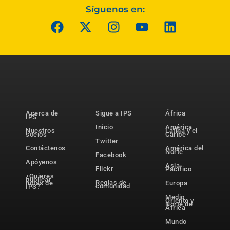
Síguenos en:
Acerca de
Sigue a IPS
África
IPS
Inicio
América
Nuestros
Latina y el
socios
Caribe
Twitter
Contáctenos
América del
Norte
Facebook
Apóyenos
Asia-
Flickr
Pacífico
¿Quieres
publicar
Reglas de
notas de
Europa
comunidad
IPS?
Medio
Oriente y
Norte de
África
Mundo