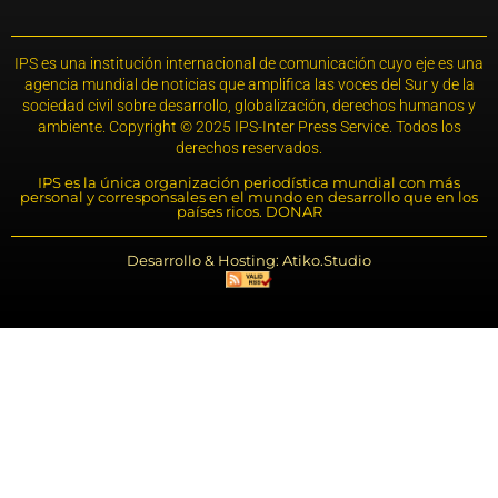
IPS es una institución internacional de comunicación cuyo eje es una
agencia mundial de noticias que amplifica las voces del Sur y de la
sociedad civil sobre desarrollo, globalización, derechos humanos y
ambiente. Copyright © 2025 IPS-Inter Press Service. Todos los
derechos reservados.
IPS es la única organización periodística mundial con más
personal y corresponsales en el mundo en desarrollo que en los
países ricos. DONAR
Desarrollo & Hosting: Atiko.Studio