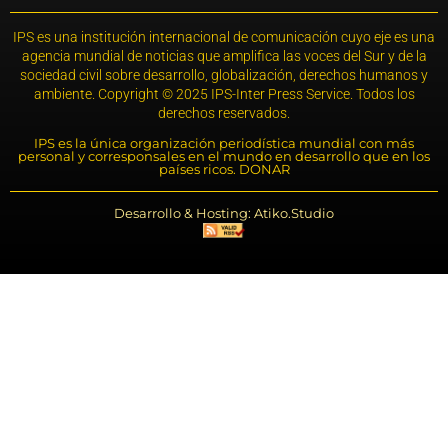
IPS es una institución internacional de comunicación cuyo eje es una
agencia mundial de noticias que amplifica las voces del Sur y de la
sociedad civil sobre desarrollo, globalización, derechos humanos y
ambiente. Copyright © 2025 IPS-Inter Press Service. Todos los
derechos reservados.
IPS es la única organización periodística mundial con más
personal y corresponsales en el mundo en desarrollo que en los
países ricos. DONAR
Desarrollo & Hosting: Atiko.Studio