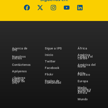
Acerca de
Sigue a IPS
África
IPS
Inicio
América
Nuestros
Latina y el
socios
Caribe
Twitter
Contáctenos
América del
Norte
Facebook
Apóyenos
Asia-
Flickr
Pacífico
¿Quieres
publicar
Reglas de
notas de
Europa
comunidad
IPS?
Medio
Oriente y
Norte de
África
Mundo