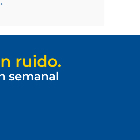
>>
n ruido.
ín semanal