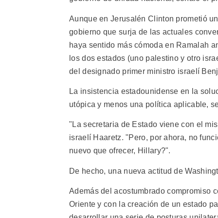
Aunque en Jerusalén Clinton prometió un "
gobierno que surja de las actuales conve
haya sentido más cómoda en Ramalah ante
los dos estados (uno palestino y otro isra
del designado primer ministro israelí Be
La insistencia estadounidense en la solu
utópica y menos una política aplicable, s
"La secretaria de Estado viene con el mis
israelí Haaretz. "Pero, por ahora, no func
nuevo que ofrecer, Hillary?".
De hecho, una nueva actitud de Washingto
Además del acostumbrado compromiso con
Oriente y con la creación de un estado p
desarrollar una serie de posturas unilate