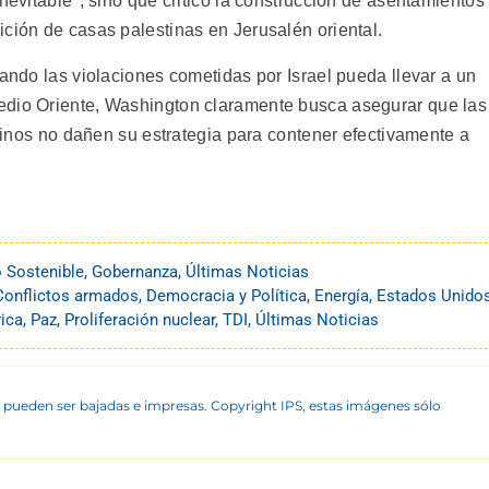
nevitable", sino que criticó la construcción de asentamientos
ción de casas palestinas en Jerusalén oriental.
lando las violaciones cometidas por Israel pueda llevar a un
edio Oriente, Washington claramente busca asegurar que las
estinos no dañen su estrategia para contener efectivamente a
o Sostenible
,
Gobernanza
,
Últimas Noticias
Conflictos armados
,
Democracia y Política
,
Energía
,
Estados Unido
rica
,
Paz
,
Proliferación nuclear
,
TDI
,
Últimas Noticias
 pueden ser bajadas e impresas. Copyright IPS, estas imágenes sólo