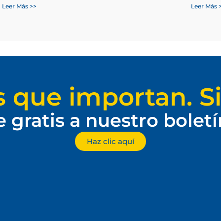
Leer Más >>
Leer Más 
s que importan. Si
e gratis a nuestro bolet
Haz clic aquí