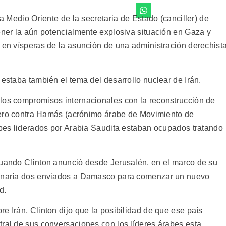
 a Medio Oriente de la secretaria de Estado (canciller) de
tener la aún potencialmente explosiva situación en Gaza y
» en vísperas de la asunción de una administración derechist
 estaba también el tema del desarrollo nuclear de Irán.
los compromisos internacionales con la reconstrucción de
 enero contra Hamás (acrónimo árabe de Movimiento de
rabes liderados por Arabia Saudita estaban ocupados tratando
cuando Clinton anunció desde Jerusalén, en el marco de su
ignaría dos enviados a Damasco para comenzar un nuevo
d.
e Irán, Clinton dijo que la posibilidad de que ese país
tral de sus conversaciones con los líderes árabes esta