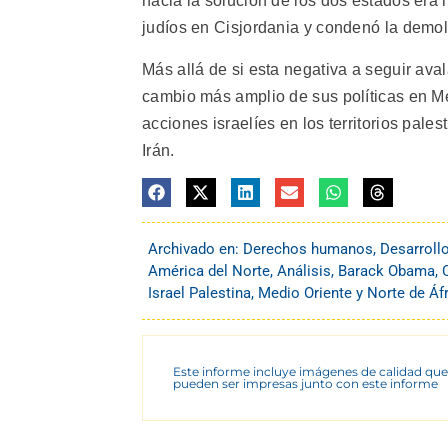
hacia la solución de los dos estados era i
judíos en Cisjordania y condenó la demoli
Más allá de si esta negativa a seguir ava
cambio más amplio de sus políticas en M
acciones israelíes en los territorios pal
Irán.
Archivado en:
Derechos humanos
,
Desarroll
América del Norte
,
Análisis
,
Barack Obama
,
Israel Palestina
,
Medio Oriente y Norte de Áf
Este informe incluye imágenes de calidad que
pueden ser impresas junto con este informe