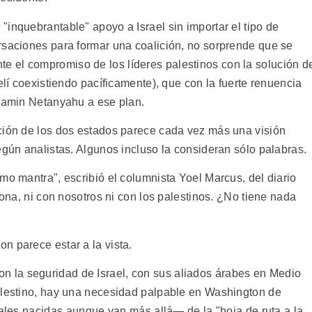
inquebrantable" apoyo a Israel sin importar el tipo de
rsaciones para formar una coalición, no sorprende que se
 el compromiso de los líderes palestinos con la solución d
elí coexistiendo pacíficamente), que con la fuerte renuencia
njamin Netanyahu a ese plan.
ción de los dos estados parece cada vez más una visión
egún analistas. Algunos incluso la consideran sólo palabras.
mo mantra", escribió el columnista Yoel Marcus, del diario
iona, ni con nosotros ni con los palestinos. ¿No tiene nada
n parece estar a la vista.
 la seguridad de Israel, con sus aliados árabes en Medio
alestino, hay una necesidad palpable en Washington de
rales nacidas aunque van más allá— de la "hoja de ruta a la