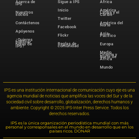
Acerca de
Sigue a IPS
África
IPS
Inicio
América
Nuestros
Latina y el
socios
Caribe
Twitter
Contáctenos
América del
Norte
Facebook
Apóyenos
Asia-
Flickr
Pacífico
¿Quieres
publicar
Reglas de
notas de
Europa
comunidad
IPS?
Medio
Oriente y
Norte de
África
Mundo
IPS es una institución internacional de comunicación cuyo eje es una
agencia mundial de noticias que amplifica las voces del Sur y de la
sociedad civil sobre desarrollo, globalización, derechos humanos y
ambiente. Copyright © 2025 IPS-Inter Press Service. Todos los
derechos reservados.
IPS es la única organización periodística mundial con más
personal y corresponsales en el mundo en desarrollo que en los
países ricos. DONAR