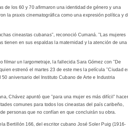
stas de los 60 y 70 afirmaron una identidad de género y una
on la praxis cinematográfica como una expresión política y 
muchas cineastas cubanas", reconoció Cumaná. "Las mujeres
s tienen en sus espaldas la maternidad y la atención de una
 filmar un largometraje, la fallecida Sara Gómez con "De
uien estrenó el martes 23 de este mes la película "Ciudad e
l 50 aniversario del Instituto Cubano de Arte e Industria
ana, Chávez apuntó que "para una mujer es más difícil" hace
ultades comunes para todos los cineastas del país caribeño,
s de personas que no confían en que concluirán su obra.
ela Bertillón 166, del escritor cubano José Soler Puig (1916-