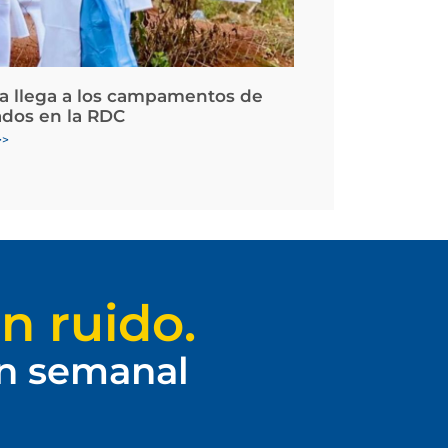
la llega a los campamentos de
ados en la RDC
>>
n ruido.
ín semanal