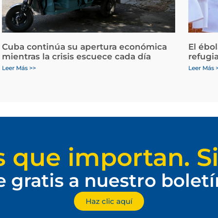
Cuba continúa su apertura económica
El ébo
mientras la crisis escuece cada día
refugi
Leer Más >>
Leer Más 
s que importan. Si
e gratis a nuestro bolet
Haz clic aquí