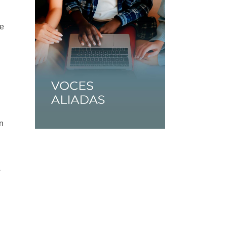
de
n
r