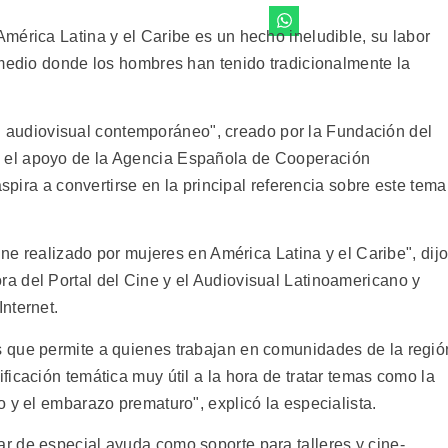
mérica Latina y el Caribe es un hecho ineludible, su labor
 medio donde los hombres han tenido tradicionalmente la
n el audiovisual contemporáneo", creado por la Fundación del
el apoyo de la Agencia Española de Cooperación
aspira a convertirse en la principal referencia sobre este tema
ine realizado por mujeres en América Latina y el Caribe", dij
 del Portal del Cine y el Audiovisual Latinoamericano y
nternet.
 que permite a quienes trabajan en comunidades de la regió
icación temática muy útil a la hora de tratar temas como la
 y el embarazo prematuro", explicó la especialista.
 de especial ayuda como soporte para talleres y cine-