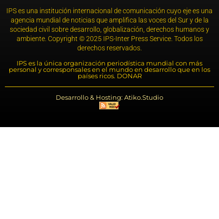
IPS es una institución internacional de comunicación cuyo eje es una
agencia mundial de noticias que amplifica las voces del Sur y de la
sociedad civil sobre desarrollo, globalización, derechos humanos y
ambiente. Copyright © 2025 IPS-Inter Press Service. Todos los
derechos reservados.
IPS es la única organización periodística mundial con más
personal y corresponsales en el mundo en desarrollo que en los
países ricos. DONAR
Desarrollo & Hosting: Atiko.Studio