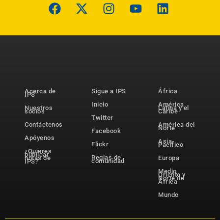
Acerca de
Sigue a IPS
África
IPS
Inicio
América
Nuestros
Latina y el
socios
Caribe
Twitter
Contáctenos
América del
Norte
Facebook
Apóyenos
Asia-
Flickr
Pacífico
¿Quieres
publicar
Reglas de
notas de
Europa
comunidad
IPS?
Medio
Oriente y
Norte de
África
Mundo