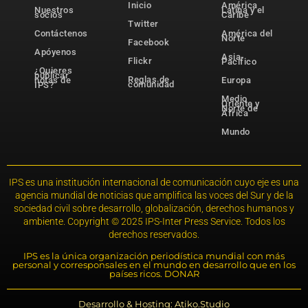
Inicio
América
Nuestros
Latina y el
socios
Caribe
Twitter
Contáctenos
América del
Norte
Facebook
Apóyenos
Asia-
Flickr
Pacífico
¿Quieres
publicar
Reglas de
notas de
Europa
comunidad
IPS?
Medio
Oriente y
Norte de
África
Mundo
IPS es una institución internacional de comunicación cuyo eje es una
agencia mundial de noticias que amplifica las voces del Sur y de la
sociedad civil sobre desarrollo, globalización, derechos humanos y
ambiente. Copyright © 2025 IPS-Inter Press Service. Todos los
derechos reservados.
IPS es la única organización periodística mundial con más
personal y corresponsales en el mundo en desarrollo que en los
países ricos. DONAR
Desarrollo & Hosting: Atiko.Studio