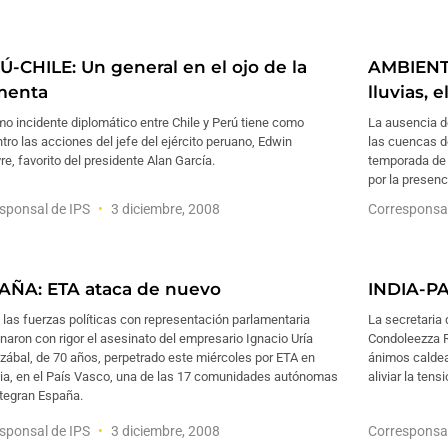
Ú-CHILE: Un general en el ojo de la
AMBIENT
menta
lluvias, e
imo incidente diplomático entre Chile y Perú tiene como
La ausencia de
tro las acciones del jefe del ejército peruano, Edwin
las cuencas de
e, favorito del presidente Alan García.
temporada de 
por la presen
sponsal de IPS
3 diciembre, 2008
Corresponsa
AÑA: ETA ataca de nuevo
INDIA-PA
las fuerzas políticas con representación parlamentaria
La secretaria 
aron con rigor el asesinato del empresario Ignacio Uría
Condoleezza Ri
ábal, de 70 años, perpetrado este miércoles por ETA en
ánimos caldea
tia, en el País Vasco, una de las 17 comunidades autónomas
aliviar la ten
ntegran España.
sponsal de IPS
3 diciembre, 2008
Corresponsa