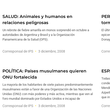
SALUD: Animales y humanos en
PER
relaciones peligrosas
tor
Un rebrote de fiebre amarilla en monos sorprendió en octubre a
El últ
autoridades de Argentina y Brasil y a la Organización
epicen
Panamericana de la Salud (OPS).
Donayr
Corresponsal de IPS
3 diciembre, 2008
Corre
POLÍTICA: Países musulmanes quieren
ESP
ONU fortalecida
Todas 
conden
La mayoría de los habitantes de siete países predominantemente
Mendiz
musulmanes están a favor de una Organización de las Naciones
Azpei
Unidas (ONU) con más poderes y más activa, mientras que ven al
que i
foro mundial dominado por Estados Unidos e incapaz de
Corresponsal de IPS
3 diciembre, 2008
Corre