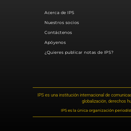
Acerca de IPS
Nuestros socios
Contáctenos
Apóyenos
¿Quieres publicar notas de IPS?
IPS es una institución internacional de comunicac
globalización, derechos 
IPS es la única organización periodí