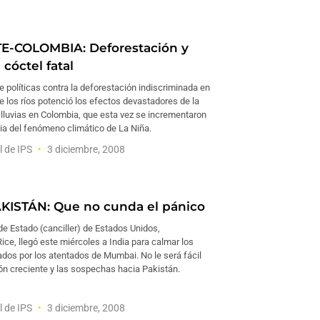
E-COLOMBIA: Deforestación y
l cóctel fatal
 políticas contra la deforestación indiscriminada en
 los ríos potenció los efectos devastadores de la
lluvias en Colombia, que esta vez se incrementaron
cia del fenómeno climático de La Niña.
l de IPS
3 diciembre, 2008
KISTÁN: Que no cunda el pánico
de Estado (canciller) de Estados Unidos,
ce, llegó este miércoles a India para calmar los
dos por los atentados de Mumbai. No le será fácil
sión creciente y las sospechas hacia Pakistán.
l de IPS
3 diciembre, 2008