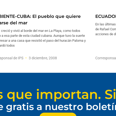
IENTE-CUBA: El pueblo que quiere
ECUADOR:
jarse del mar
En las última
de Rafael Cor
 creció y vivió al borde del mar en La Playa, como todos
acciones de d
 a esa parte de esta ciudad cubana. Aunque tuvo la suerte
resar a una casa que resistió el paso del huracán Paloma y
ardó todos
sponsal de IPS
3 diciembre, 2008
Corresponsa
s que importan. Si
e gratis a nuestro bolet