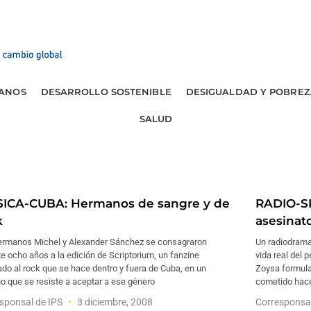
ANOS
DESARROLLO SOSTENIBLE
DESIGUALDAD Y POBREZ
SALUD
ICA-CUBA: Hermanos de sangre y de
RADIO-SR
k
asesinat
ermanos Michel y Alexander Sánchez se consagraron
Un radiodrama
e ocho años a la edición de Scriptorium, un fanzine
vida real del 
do al rock que se hace dentro y fuera de Cuba, en un
Zoysa formula
o que se resiste a aceptar a ese género
cometido hace
sponsal de IPS
3 diciembre, 2008
Corresponsa