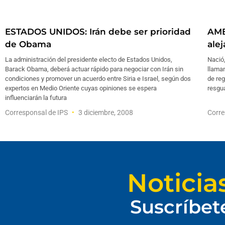
ESTADOS UNIDOS: Irán debe ser prioridad
AMB
de Obama
ale
La administración del presidente electo de Estados Unidos,
Nació,
Barack Obama, deberá actuar rápido para negociar con Irán sin
llaman
condiciones y promover un acuerdo entre Siria e Israel, según dos
de reg
expertos en Medio Oriente cuyas opiniones se espera
resgu
influenciarán la futura
Corresponsal de IPS
3 diciembre, 2008
Corre
Noticia
Suscríbet