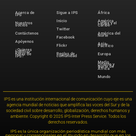
Acerca de
Sigue a IPS
África
IPS
Inicio
América
Nuestros
Latina y el
socios
Caribe
Twitter
Contáctenos
América del
Norte
Facebook
Apóyenos
Asia-
Flickr
Pacífico
¿Quieres
publicar
Reglas de
notas de
Europa
comunidad
IPS?
Medio
Oriente y
Norte de
África
Mundo
IPS es una institución internacional de comunicación cuyo eje es una
agencia mundial de noticias que amplifica las voces del Sur y de la
sociedad civil sobre desarrollo, globalización, derechos humanos y
ambiente. Copyright © 2025 IPS-Inter Press Service. Todos los
derechos reservados.
IPS es la única organización periodística mundial con más
personal y corresponsales en el mundo en desarrollo que en los