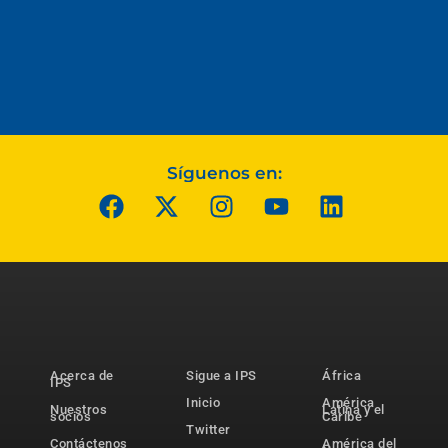
Síguenos en:
Acerca de
Sigue a IPS
África
IPS
Inicio
América
Nuestros
Latina y el
socios
Caribe
Twitter
Contáctenos
América del