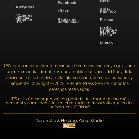
Norte
Facebook
Apóyenos
Asia-
Flickr
Pacífico
¿Quieres
publicar
Reglas de
notas de
Europa
comunidad
IPS?
Medio
Oriente y
Norte de
África
Mundo
IPS es una institución internacional de comunicación cuyo eje es una
agencia mundial de noticias que amplifica las voces del Sur y de la
sociedad civil sobre desarrollo, globalización, derechos humanos y
ambiente. Copyright © 2025 IPS-Inter Press Service. Todos los
derechos reservados.
IPS es la única organización periodística mundial con más
personal y corresponsales en el mundo en desarrollo que en los
países ricos. DONAR
Desarrollo & Hosting: Atiko.Studio