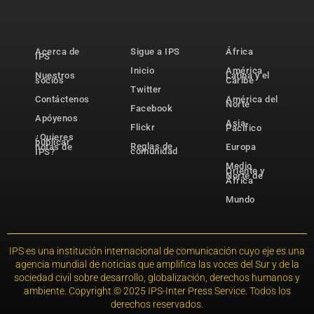
Acerca de
Sigue a IPS
África
IPS
Inicio
América
Nuestros
Latina y el
socios
Caribe
Twitter
Contáctenos
América del
Norte
Facebook
Apóyenos
Asia-
Flickr
Pacífico
¿Quieres
publicar
Reglas de
notas de
Europa
comunidad
IPS?
Medio
Oriente y
Norte de
África
Mundo
IPS es una institución internacional de comunicación cuyo eje es una
agencia mundial de noticias que amplifica las voces del Sur y de la
sociedad civil sobre desarrollo, globalización, derechos humanos y
ambiente. Copyright © 2025 IPS-Inter Press Service. Todos los
derechos reservados.