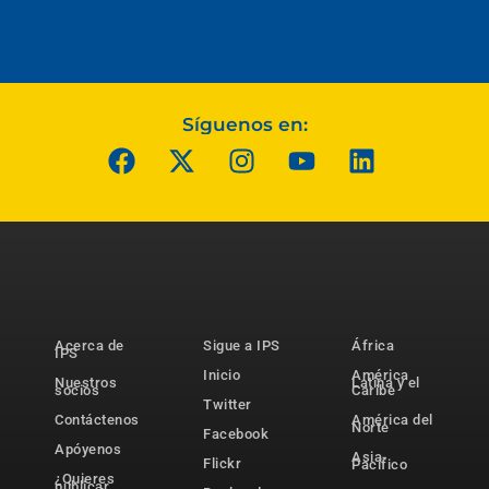
Síguenos en:
Acerca de
Sigue a IPS
África
IPS
Inicio
América
Nuestros
Latina y el
socios
Caribe
Twitter
Contáctenos
América del
Norte
Facebook
Apóyenos
Asia-
Flickr
Pacífico
¿Quieres
publicar