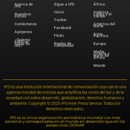
Acerca de
Sigue a IPS
África
IPS
Inicio
América
Nuestros
Latina y el
socios
Caribe
Twitter
Contáctenos
América del
Norte
Facebook
Apóyenos
Asia-
Flickr
Pacífico
¿Quieres
publicar
Reglas de
notas de
Europa
comunidad
IPS?
Medio
Oriente y
Norte de
África
Mundo
IPS es una institución internacional de comunicación cuyo eje es una
agencia mundial de noticias que amplifica las voces del Sur y de la
sociedad civil sobre desarrollo, globalización, derechos humanos y
ambiente. Copyright © 2025 IPS-Inter Press Service. Todos los
derechos reservados.
IPS es la única organización periodística mundial con más
personal y corresponsales en el mundo en desarrollo que en los
países ricos. DONAR