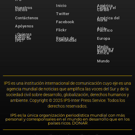
Inicio
América
Nuestros
Latina y el
socios
Caribe
Twitter
Contáctenos
América del
Norte
Facebook
Apóyenos
Asia-
Flickr
Pacífico
¿Quieres
publicar
Reglas de
notas de
Europa
comunidad
IPS?
Medio
Oriente y
Norte de
África
Mundo
IPS es una institución internacional de comunicación cuyo eje es una
agencia mundial de noticias que amplifica las voces del Sur y de la
sociedad civil sobre desarrollo, globalización, derechos humanos y
ambiente. Copyright © 2025 IPS-Inter Press Service. Todos los
derechos reservados.
IPS es la única organización periodística mundial con más
personal y corresponsales en el mundo en desarrollo que en los
países ricos. DONAR