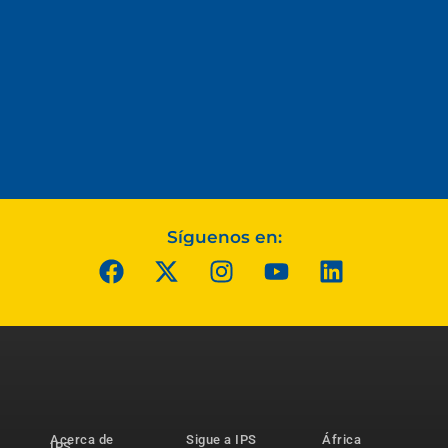
Síguenos en:
Acerca de
Sigue a IPS
África
IPS